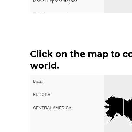
Marval Representações
PGA Representações
Ferrari Representações
Paulo Tucanos
Click on the map to c
Sabra Representações
world.
Hermes Representações
Samarc Representações
Brazil
Rm-Pam Representações
EUROPE
JLX Representação
CENTRAL AMERICA