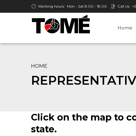
Working hours:
Mon - Sat 8.00 - 18.00
Call Us:
+5
Home
HOME
REPRESENTATIV
Click on the map to c
state.