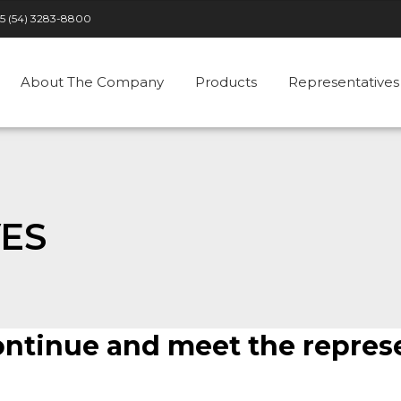
5 (54) 3283-8800
About The Company
Products
Representatives
ES
ontinue and meet the represe