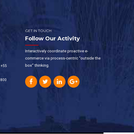
GET IN TOUCH
Follow Our Activity
Interactively coordinate proactive e-
commerce via process-centric “outside the
box“ thinking.
 +55
8800